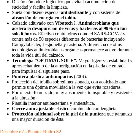
Diseño cómodo e higiénico que evita la acumulación de
suciedad y facilita la limpieza.
Suela con diseño especial
antideslizante
y con sistema de
absorción de energía en el talón.
Calzado aditivado con
Vibatech®. Antimicrobiano que
acelera la desaparición de virus y bacterias al 99% en tan
solo 6 horas.
Efectivo contra virus como el SARS-COV-2 y
contra más de 50 especies diferentes de bacterias incluyendo
Campylobacter, Legionella y Listeria. A diferencia de otras
tecnologías antimicrobianas orgánicas permanece activo durante
toda la vida útil del calzado.
Tecnología “OPTIMAL SOLE”
. Mayor ligereza, estabilidad y
aprovechamiento de la amortiguación en la pisada de entrada
para impulsar el siguiente paso.
Puntera plástica anti-impactos
(200J).
Protección del tobillo sobredimensionada, con acolchado que
permite una óptima movilidad a la vez que evita rozaduras.
Forro textil foamizado, muy absorbente, transpirable y resistente
a la abrasión.
Plantilla interior antibacteriana y antiestática.
Cierre auto ajustable
elástico combinado con lengüeta.
Protección adicional sobre la piel de la puntera
que garantiza
una mayor duración de ésta.
Descubre más Phanter Butiro S2