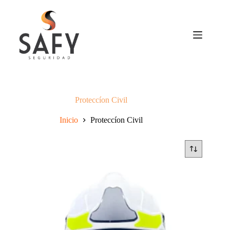
Saltar
al
contenido
Proteccíon Civil
Inicio
Proteccíon Civil