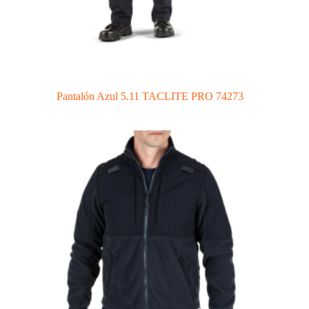
Pantalón Azul 5.11 TACLITE PRO 74273