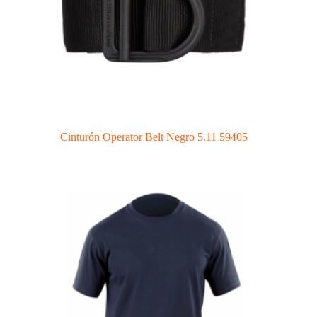
Cinturón Operator Belt Negro 5.11 59405