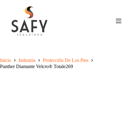
Saltar
al
contenido
Inicio
Industria
Protección De Los Pies
Panther Diamante Velcro® Totale269