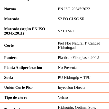
Norma
EN ISO 20345:2022
Marcado
S2 FO CI SC SR
Marcado (según EN ISO
S2 CI SRC
20345:2011)
Piel Flor Natural 1ª Calidad
Corte
Hidrofugada
Puntera
Plástica «Fiberplast» 200 J
Planta Antiperforación
No Presenta
Suela
PU Hidrogrip + TPU
Unión Corte Piso
Inyección Directa
Tipo de cierre
Velcro
Hidrogrip, Optimal Sole,