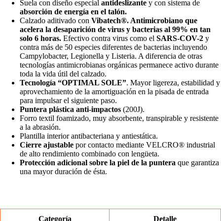
Suela con diseño especial
antideslizante
y con sistema de
absorción de energía en el talón.
Calzado aditivado con
Vibatech®. Antimicrobiano que
acelera la desaparición de virus y bacterias al 99% en tan
solo 6 horas.
Efectivo contra virus como el
SARS-COV-2
y
contra más de 50 especies diferentes de bacterias incluyendo
Campylobacter, Legionella y Listeria. A diferencia de otras
tecnologías antimicrobianas orgánicas permanece activo durante
toda la vida útil del calzado.
Tecnología “OPTIMAL SOLE”
. Mayor ligereza, estabilidad y
aprovechamiento de la amortiguación en la pisada de entrada
para impulsar el siguiente paso.
Puntera plástica anti-impactos
(200J).
Forro textil foamizado, muy absorbente, transpirable y resistente
a la abrasión.
Plantilla interior antibacteriana y antiestática.
Cierre ajustable
por contacto mediante VELCRO® industrial
de alto rendimiento combinado con lengüeta.
Protección adicional sobre la piel de la puntera
que garantiza
una mayor duración de ésta.
Categoría
Detalle