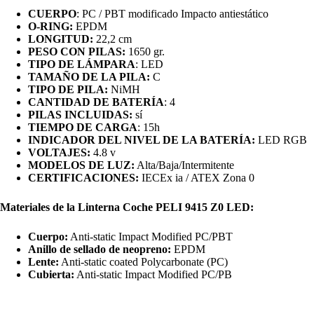
CUERPO
: PC / PBT modificado Impacto antiestático
O-RING:
EPDM
LONGITUD:
22,2 cm
PESO CON PILAS:
1650 gr.
TIPO DE LÁMPARA
: LED
TAMAÑO DE LA PILA:
C
TIPO DE PILA:
NiMH
CANTIDAD DE BATERÍA
: 4
PILAS INCLUIDAS:
sí
TIEMPO DE CARGA
: 15h
INDICADOR DEL NIVEL DE LA BATERÍA:
LED RGB
VOLTAJES:
4.8 v
MODELOS DE LUZ:
Alta/Baja/Intermitente
CERTIFICACIONES:
IECEx ia / ATEX Zona 0
Materiales de la Linterna Coche PELI 9415 Z0 LED:
Cuerpo:
Anti-static Impact Modified PC/PBT
Anillo de sellado de neopreno:
EPDM
Lente:
Anti-static coated Polycarbonate (PC)
Cubierta:
Anti-static Impact Modified PC/PB