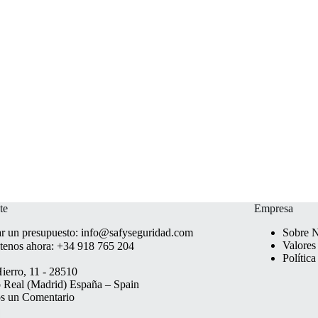
te
Empresa
ar un presupuesto:
info@safyseguridad.com
Sobre N
Valores
tenos ahora:
+34 918 765 204
Polític
Hierro, 11 - 28510
Real (Madrid) España – Spain
os un
Comentario