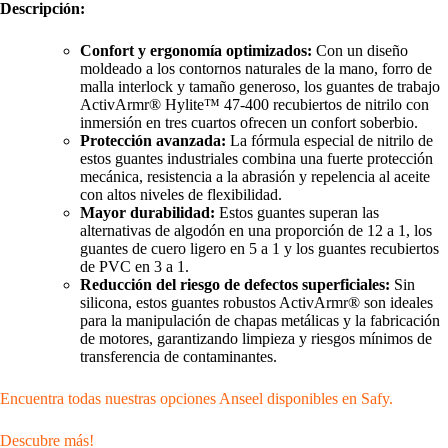
Descripción:
Confort y ergonomía optimizados:
Con un diseño
moldeado a los contornos naturales de la mano, forro de
malla interlock y tamaño generoso, los guantes de trabajo
ActivArmr® Hylite™ 47-400 recubiertos de nitrilo con
inmersión en tres cuartos ofrecen un confort soberbio.
Protección avanzada:
La fórmula especial de nitrilo de
estos guantes industriales combina una fuerte protección
mecánica, resistencia a la abrasión y repelencia al aceite
con altos niveles de flexibilidad.
Mayor durabilidad:
Estos guantes superan las
alternativas de algodón en una proporción de 12 a 1, los
guantes de cuero ligero en 5 a 1 y los guantes recubiertos
de PVC en 3 a 1.
Reducción del riesgo de defectos superficiales:
Sin
silicona, estos guantes robustos ActivArmr® son ideales
para la manipulación de chapas metálicas y la fabricación
de motores, garantizando limpieza y riesgos mínimos de
transferencia de contaminantes.
Encuentra todas nuestras opciones Anseel disponibles en Safy.
Descubre más!