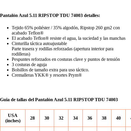
Pantalón Azul 5.11 RIPSTOP TDU 74003 detalles:
Tejido 65% poliéster / 35% algodón, Ripstop 260 gm2 con
acabado Teflon®
El acabado Teflon® resiste el agua, la suciedad y las manchas
Cinturilla táctica autoajustable
Parte trasera y rodillas reforzadas (apertura interior para
rodilleras)
Pespuntes reforzados en costuras clave y puntos de tensión
3 costuras de aguja
Bolsillos de tamaño extra para uso táctico.
Cremalleras YKK® y resortes Prym®
Guia de tallas del Pantalón Azul 5.11 RIPSTOP TDU 74003
USA
28
30
32
34
36
38
40
(inches)