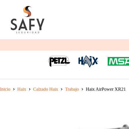
Saltar
al
contenido
Inicio
Haix
Calzado Haix
Trabajo
Haix AirPower XR21