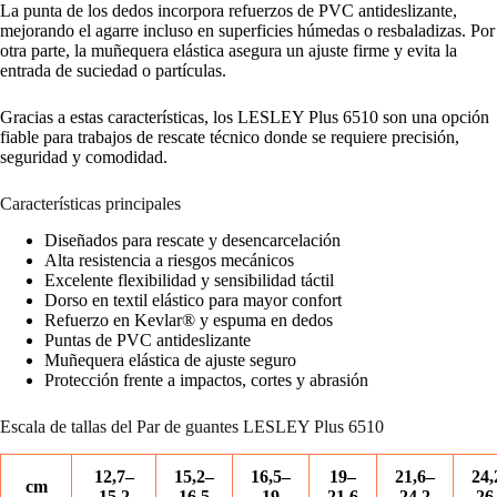
La punta de los dedos incorpora refuerzos de PVC antideslizante,
mejorando el agarre incluso en superficies húmedas o resbaladizas. Por
otra parte, la muñequera elástica asegura un ajuste firme y evita la
entrada de suciedad o partículas.
Gracias a estas características, los LESLEY Plus 6510 son una opción
fiable para trabajos de rescate técnico donde se requiere precisión,
seguridad y comodidad.
Características principales
Diseñados para rescate y desencarcelación
Alta resistencia a riesgos mecánicos
Excelente flexibilidad y sensibilidad táctil
Dorso en textil elástico para mayor confort
Refuerzo en Kevlar® y espuma en dedos
Puntas de PVC antideslizante
Muñequera elástica de ajuste seguro
Protección frente a impactos, cortes y abrasión
Escala de tallas del Par de guantes LESLEY Plus 6510
12,7–
15,2–
16,5–
19–
21,6–
24,
cm
15,2
16,5
19
21,6
24,2
26