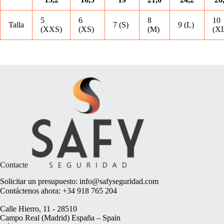
5
6
8
10
Talla
7 (S)
9 (L)
(XXS)
(XS)
(M)
(X
Contacte
Solicitar un presupuesto:
info@safyseguridad.com
Contáctenos ahora:
+34 918 765 204
Calle Hierro, 11 - 28510
Campo Real (Madrid) España – Spain