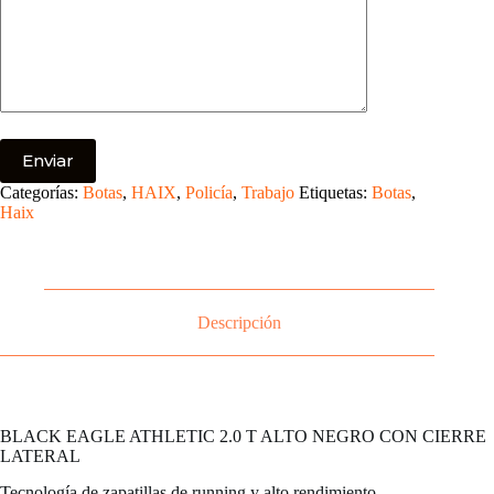
Categorías:
Botas
,
HAIX
,
Policía
,
Trabajo
Etiquetas:
Botas
,
Haix
Descripción
BLACK EAGLE ATHLETIC 2.0 T ALTO NEGRO CON CIERRE
LATERAL
Tecnología de zapatillas de running y alto rendimiento