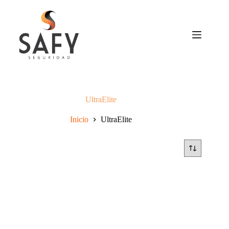
Saltar
al
contenido
UltraElite
Inicio
UltraElite