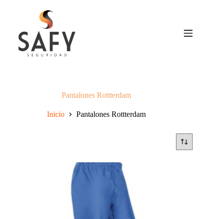
Saltar
al
contenido
Pantalones Rottterdam
Inicio
Pantalones Rottterdam