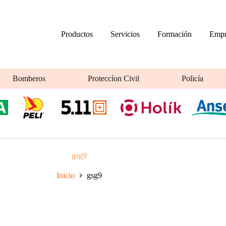
Productos
Servicios
Formación
Empr
Bomberos
Proteccíon Civil
Policía
gsg9
Inicio
gsg9