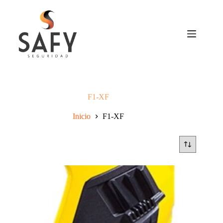
Saltar
al
contenido
F1-XF
Inicio
F1-XF