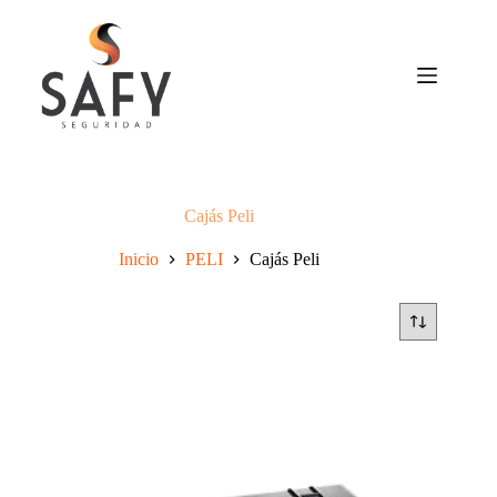
Saltar
al
contenido
Cajás Peli
Inicio
PELI
Cajás Peli