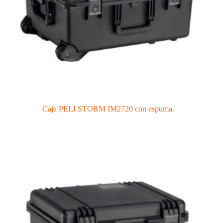
Caja PELI STORM IM2720 con espuma.