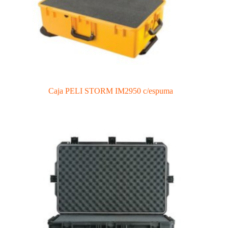
Caja PELI STORM IM2950 c/espuma