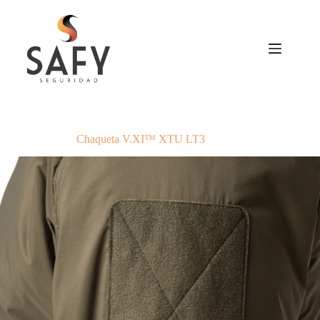
Saltar
al
contenido
Chaqueta V.XI™ XTU LT3