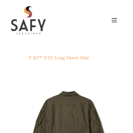
Saltar
al
contenido
V.XI™ XTU Long Sleeve Shirt