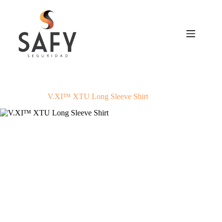
Saltar
al
contenido
V.XI™ XTU Long Sleeve Shirt