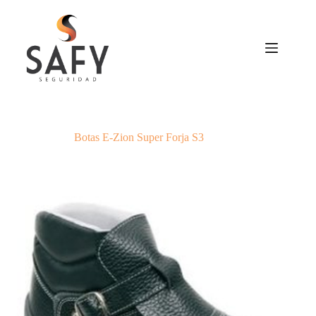
Saltar
al
contenido
Botas E-Zion Super Forja S3