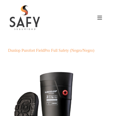
Saltar
al
contenido
Dunlop Purofort FieldPro Full Safety (Negro/Negro)