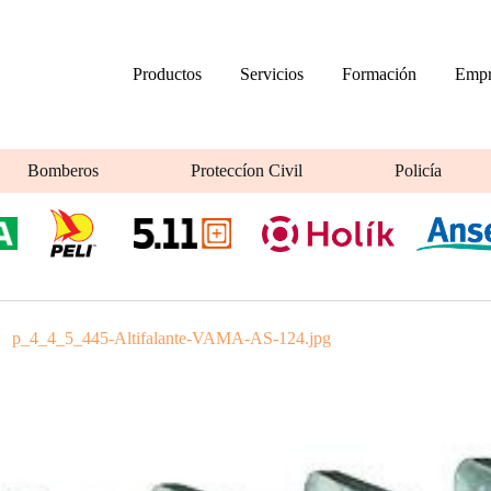
Productos
Servicios
Formación
Empr
Bomberos
Proteccíon Civil
Policía
p_4_4_5_445-Altifalante-VAMA-AS-124.jpg